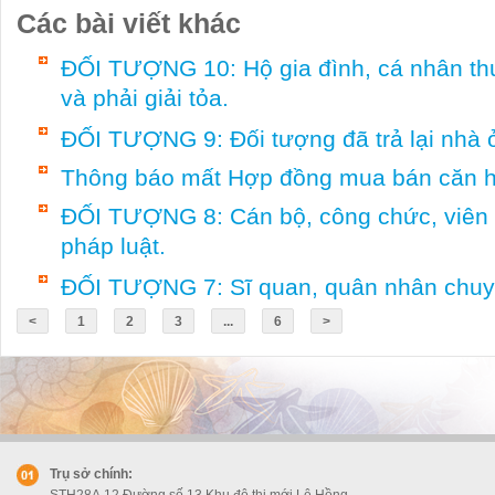
Các bài viết khác
ĐỐI TƯỢNG 10: Hộ gia đình, cá nhân thu
và phải giải tỏa.
ĐỐI TƯỢNG 9: Đối tượng đã trả lại nhà 
Thông báo mất Hợp đồng mua bán căn 
ĐỐI TƯỢNG 8: Cán bộ, công chức, viên 
pháp luật.
ĐỐI TƯỢNG 7: Sĩ quan, quân nhân chuyê
<
1
2
3
...
6
>
Trụ sở chính: