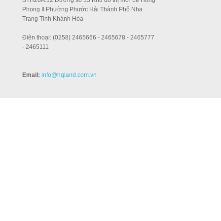
STH28A.12 Đường số 13 Khu đô thị mới Lê Hồng
Phong II Phường Phước Hải Thành Phố Nha
Trang Tỉnh Khánh Hòa
Điện thoại: (0258) 2465666 - 2465678 - 2465777
- 2465111
Email:
info
@hqland.com.vn