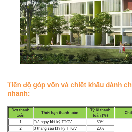
Tiến độ góp vốn và chiết khấu dành c
nhanh:
Đợt thanh
Tỷ lệ thanh
Thời hạn thanh toán
Chi
toán
toán (%)
1
Trả ngay khi ký TTGV
30%
2
3 tháng sau khi ký TTGV
20%