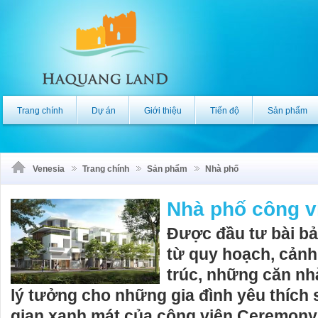
Trang chính
Dự án
Giới thiệu
Tiến độ
Sản phẩm
Venesia
Trang chính
Sản phẩm
Nhà phố
Nhà phố công v
Được đầu tư bài bả
từ quy hoạch, cảnh 
trúc, những căn nh
lý tưởng cho những gia đình yêu thích
gian xanh mát của công viên Ceremony