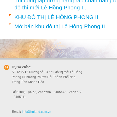
Thi công lắp dựng hàng rào chắn bằng t
đô thị mới Lê Hồng Phong I...
KHU ĐÔ THỊ LÊ HỒNG PHONG II.
Mở bán khu đô thị Lê Hồng Phong II
Trụ sở chính:
STH28A.12 Đường số 13 Khu đô thị mới Lê Hồng
Phong II Phường Phước Hải Thành Phố Nha
Trang Tỉnh Khánh Hòa
Điện thoại: (0258) 2465666 - 2465678 - 2465777
- 2465111
Email:
info
@hqland.com.vn